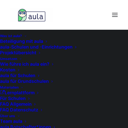
Was ist aula?
Beteiligung mit aula
aula-Schulen und -Einrichtungen
Projektübersicht
Umsetzen
Wie führe ich aula ein?
Kosten
aula für Schulen
aula für Grundschulen
Materialien
Lernplattform
Für Schulen
INFOMATERIAL
FAQ Allgemein
FAQ Datenschutz
für
den
Über uns
Team aula
außerschulischen
aula Botschafter*innen