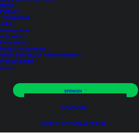
Beirat
Bereich
Partner
Transparenz
Jobs
Wirkung & News
aula wirkt
Evaluation
AULA STELLT SICH VOR
Blog & Neuigkeiten
Unser Beitrag zur Nachhaltigkeit
LEITFADEN UND MATERIAL
Pressespiegel
Kontakt
AULA EINFÜHREN
DIE SOFTWARE
SPENDEN
GRAFIKEN, LOGOS UND SCHAUBILDER
LINKS UND WEITERE INFOS
SPENDEN
WERDE BOTSCHAFTER*IN