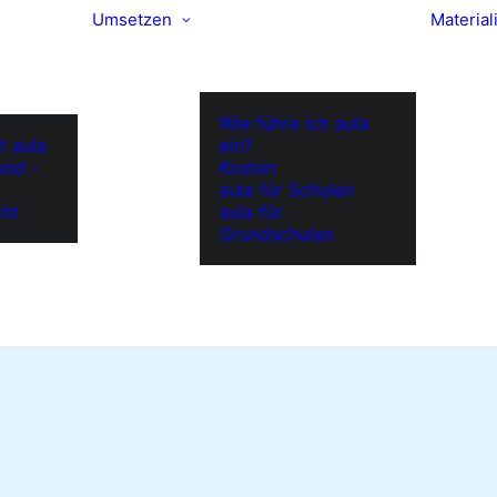
Umsetzen
Material
Wie führe ich aula
t aula
ein?
und -
Kosten
aula für Schulen
cht
aula für
Grundschulen