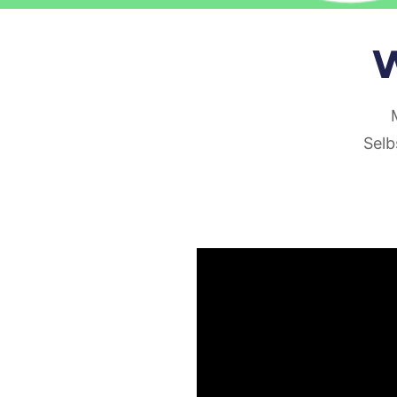
W
Selb