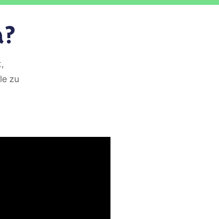
a?
,
le zu